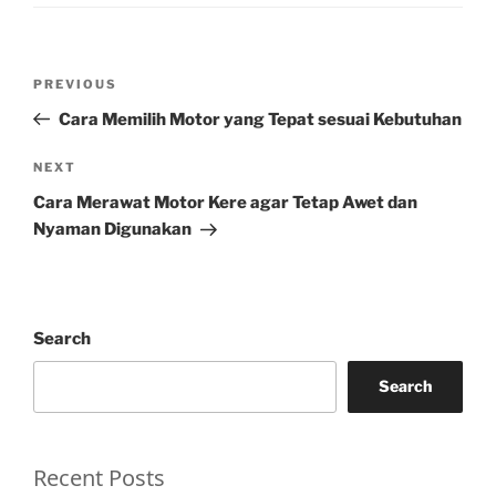
Post
Previous
PREVIOUS
navigation
Post
Cara Memilih Motor yang Tepat sesuai Kebutuhan
Next
NEXT
Post
Cara Merawat Motor Kere agar Tetap Awet dan
Nyaman Digunakan
Search
Search
Recent Posts