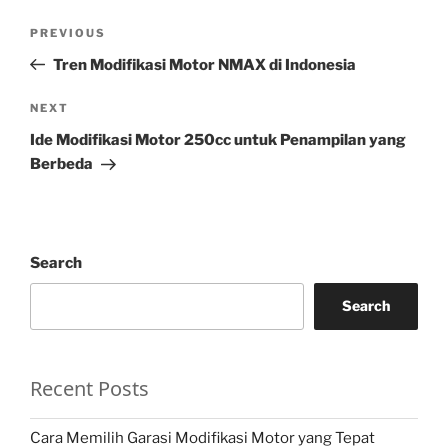
Post
Previous
PREVIOUS
navigation
Post
Tren Modifikasi Motor NMAX di Indonesia
Next
NEXT
Post
Ide Modifikasi Motor 250cc untuk Penampilan yang
Berbeda
Search
Search
Recent Posts
Cara Memilih Garasi Modifikasi Motor yang Tepat