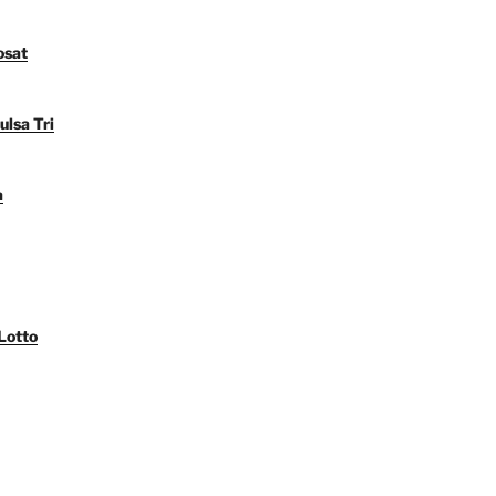
osat
ulsa Tri
a
Lotto