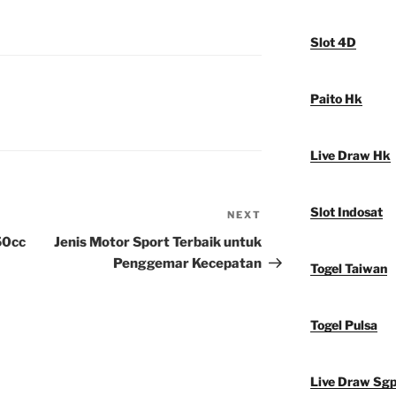
Slot 4D
Paito Hk
Live Draw Hk
Slot Indosat
NEXT
Next
Post
50cc
Jenis Motor Sport Terbaik untuk
Penggemar Kecepatan
Togel Taiwan
Togel Pulsa
Live Draw Sg