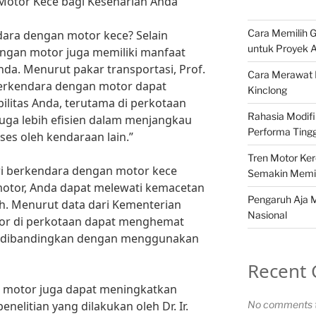
otor Kece bagi Keseharian Anda
Cara Memilih G
dara dengan motor kece? Selain
untuk Proyek 
dengan motor juga memiliki manfaat
nda. Menurut pakar transportasi, Prof.
Cara Merawat 
 “Berkendara dengan motor dapat
Kinclong
itas Anda, terutama di perkotaan
Rahasia Modifi
 juga lebih efisien dalam menjangkau
Performa Tingg
ses oleh kendaraan lain.”
Tren Motor Ker
ri berkendara dengan motor kece
Semakin Memili
motor, Anda dapat melewati kemacetan
Pengaruh Aja M
h. Menurut data dari Kementerian
Nasional
r di perkotaan dapat menghemat
% dibandingkan dengan menggunakan
Recent
n motor juga dapat meningkatkan
nelitian yang dilakukan oleh Dr. Ir.
No comments t