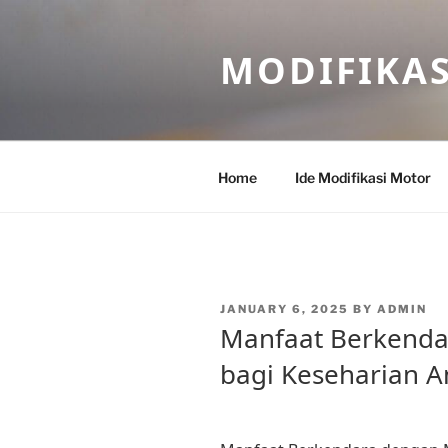
Skip
to
MODIFIKA
content
Home
Ide Modifikasi Motor
POSTED
JANUARY 6, 2025
BY
ADMIN
ON
Manfaat Berkenda
bagi Keseharian 