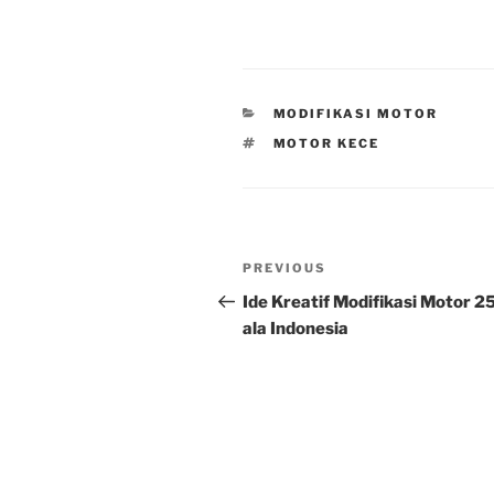
CATEGORIES
MODIFIKASI MOTOR
TAGS
MOTOR KECE
Post
Previous
PREVIOUS
navigation
Post
Ide Kreatif Modifikasi Motor 2
ala Indonesia