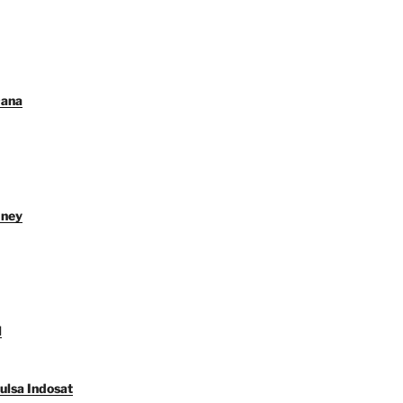
Dana
dney
l
ulsa Indosat