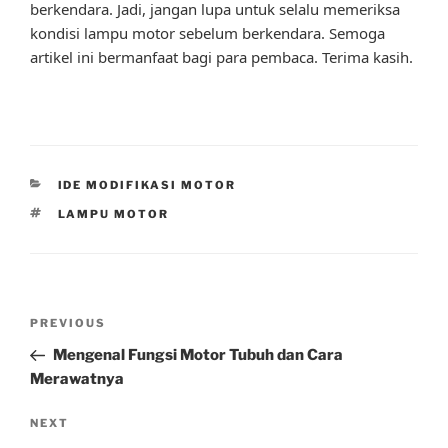
berkendara. Jadi, jangan lupa untuk selalu memeriksa
kondisi lampu motor sebelum berkendara. Semoga
artikel ini bermanfaat bagi para pembaca. Terima kasih.
CATEGORIES
IDE MODIFIKASI MOTOR
TAGS
LAMPU MOTOR
Post
Previous
PREVIOUS
navigation
Post
Mengenal Fungsi Motor Tubuh dan Cara
Merawatnya
Next
NEXT