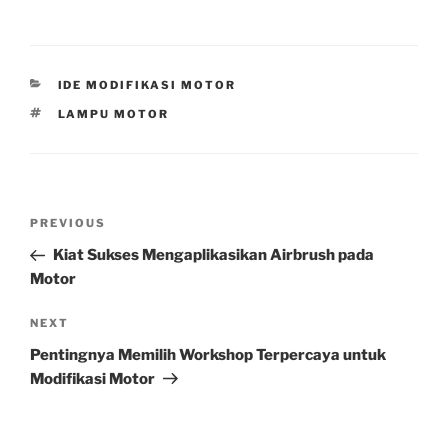
CATEGORIES
IDE MODIFIKASI MOTOR
TAGS
LAMPU MOTOR
Post
Previous
PREVIOUS
navigation
Post
Kiat Sukses Mengaplikasikan Airbrush pada
Motor
Next
NEXT
Post
Pentingnya Memilih Workshop Terpercaya untuk
Modifikasi Motor