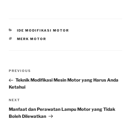
CATEGORIES
IDE MODIFIKASI MOTOR
TAGS
MERK MOTOR
Post
Previous
PREVIOUS
navigation
Post
Teknik Modifikasi Mesin Motor yang Harus Anda
Ketahui
Next
NEXT
Post
Manfaat dan Perawatan Lampu Motor yang Tidak
Boleh Dilewatkan