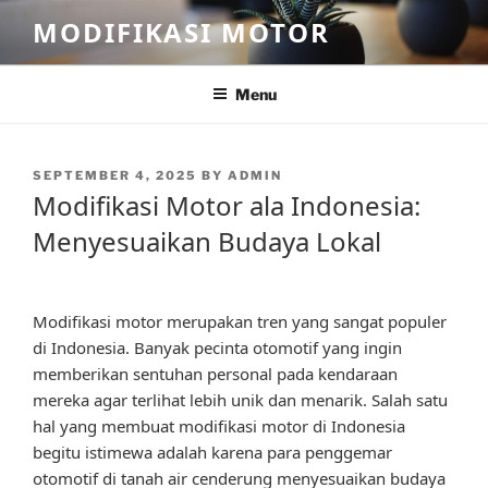
Skip
MODIFIKASI MOTOR
to
content
Menu
POSTED
SEPTEMBER 4, 2025
BY
ADMIN
ON
Modifikasi Motor ala Indonesia:
Menyesuaikan Budaya Lokal
Modifikasi motor merupakan tren yang sangat populer
di Indonesia. Banyak pecinta otomotif yang ingin
memberikan sentuhan personal pada kendaraan
mereka agar terlihat lebih unik dan menarik. Salah satu
hal yang membuat modifikasi motor di Indonesia
begitu istimewa adalah karena para penggemar
otomotif di tanah air cenderung menyesuaikan budaya