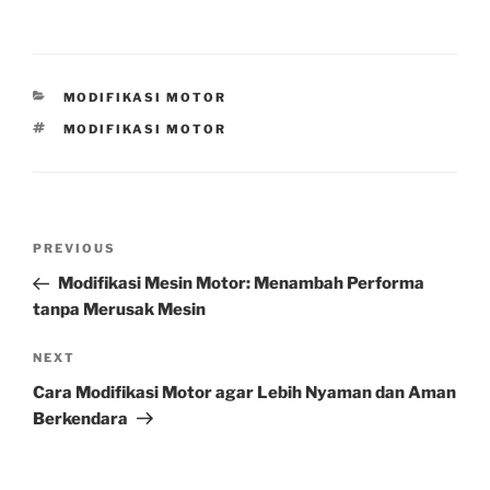
CATEGORIES
MODIFIKASI MOTOR
TAGS
MODIFIKASI MOTOR
Post
Previous
PREVIOUS
navigation
Post
Modifikasi Mesin Motor: Menambah Performa
tanpa Merusak Mesin
Next
NEXT
Post
Cara Modifikasi Motor agar Lebih Nyaman dan Aman
Berkendara