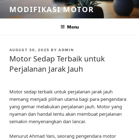
Skip
MODIFIKASI MOTOR
to
content
Menu
POSTED
AUGUST 30, 2025
BY
ADMIN
ON
Motor Sedap Terbaik untuk
Perjalanan Jarak Jauh
Motor sedap terbaik untuk perjalanan jarak jauh
memang menjadi pilihan utama bagi para pengendara
yang gemar melakukan perjalanan jauh. Motor yang
nyaman dan handal tentu akan membuat perjalanan
semakin menyenangkan dan lancar.
Menurut Ahmad Yani, seorang pengendara motor