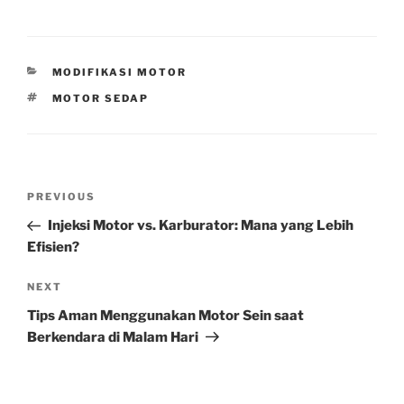
CATEGORIES
MODIFIKASI MOTOR
TAGS
MOTOR SEDAP
Post
Previous
PREVIOUS
navigation
Post
Injeksi Motor vs. Karburator: Mana yang Lebih
Efisien?
Next
NEXT
Post
Tips Aman Menggunakan Motor Sein saat
Berkendara di Malam Hari