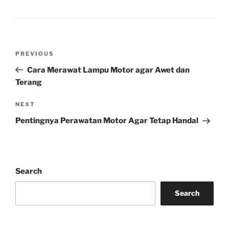
Post
Previous
PREVIOUS
navigation
Post
Cara Merawat Lampu Motor agar Awet dan
Terang
Next
NEXT
Post
Pentingnya Perawatan Motor Agar Tetap Handal
Search
Search