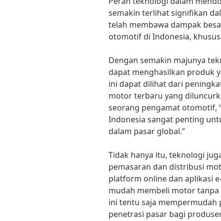
Peran teknologi dalam mendor
semakin terlihat signifikan d
telah membawa dampak besar
otomotif di Indonesia, khusu
Dengan semakin majunya tekn
dapat menghasilkan produk yan
ini dapat dilihat dari peningk
motor terbaru yang diluncurk
seorang pengamat otomotif, “
Indonesia sangat penting un
dalam pasar global.”
Tidak hanya itu, teknologi j
pemasaran dan distribusi mot
platform online dan aplikas
mudah membeli motor tanpa h
ini tentu saja mempermudah
penetrasi pasar bagi produse