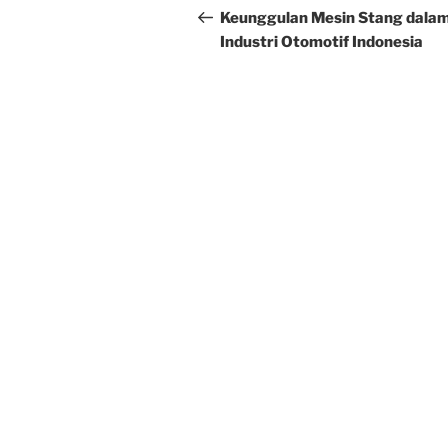
navigation
Post
Keunggulan Mesin Stang dala
Industri Otomotif Indonesia