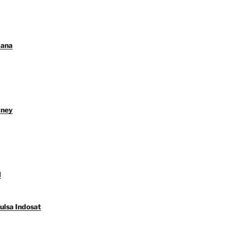
Dana
dney
l
ulsa Indosat