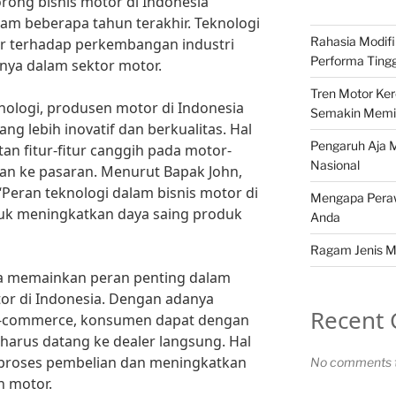
ong bisnis motor di Indonesia
alam beberapa tahun terakhir. Teknologi
Rahasia Modifi
 terhadap perkembangan industri
Performa Tingg
snya dalam sektor motor.
Tren Motor Ker
ologi, produsen motor di Indonesia
Semakin Memili
g lebih inovatif dan berkualitas. Hal
Pengaruh Aja M
atan fitur-fitur canggih pada motor-
Nasional
an ke pasaran. Menurut Bapak John,
Peran teknologi dalam bisnis motor di
Mengapa Peraw
tuk meningkatkan daya saing produk
Anda
Ragam Jenis M
uga memainkan peran penting dalam
or di Indonesia. Dengan adanya
Recent
i e-commerce, konsumen dapat dengan
arus datang ke dealer langsung. Hal
 proses pembelian dan meningkatkan
No comments t
n motor.