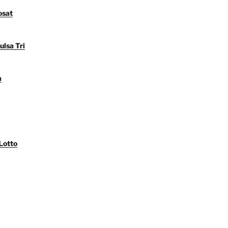
osat
ulsa Tri
a
Lotto