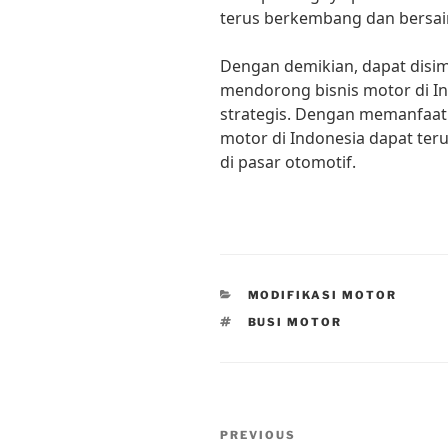
terus berkembang dan bersain
Dengan demikian, dapat disi
mendorong bisnis motor di In
strategis. Dengan memanfaat
motor di Indonesia dapat te
di pasar otomotif.
CATEGORIES
MODIFIKASI MOTOR
TAGS
BUSI MOTOR
Post
Previous
PREVIOUS