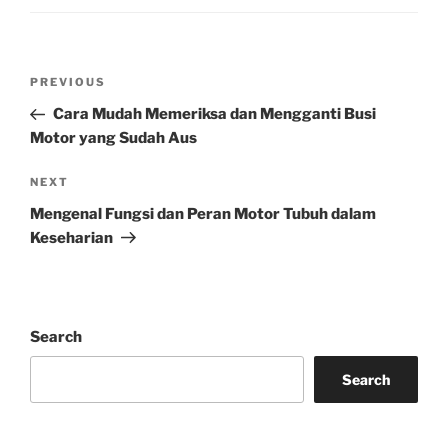
Post
Previous
PREVIOUS
navigation
Post
Cara Mudah Memeriksa dan Mengganti Busi
Motor yang Sudah Aus
Next
NEXT
Post
Mengenal Fungsi dan Peran Motor Tubuh dalam
Keseharian
Search
Search