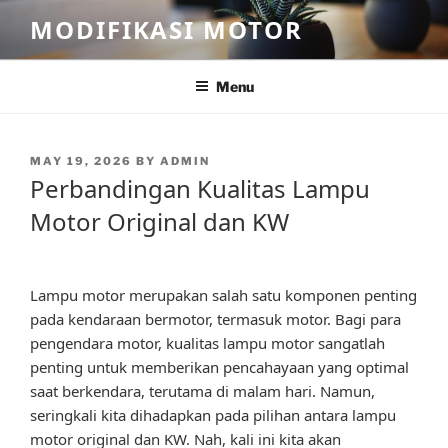
Skip
MODIFIKASI MOTOR
to
content
Menu
POSTED
MAY 19, 2026
BY
ADMIN
ON
Perbandingan Kualitas Lampu
Motor Original dan KW
Lampu motor merupakan salah satu komponen penting
pada kendaraan bermotor, termasuk motor. Bagi para
pengendara motor, kualitas lampu motor sangatlah
penting untuk memberikan pencahayaan yang optimal
saat berkendara, terutama di malam hari. Namun,
seringkali kita dihadapkan pada pilihan antara lampu
motor original dan KW. Nah, kali ini kita akan