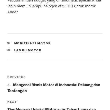
lebih memilih lampu halogen atau HID untuk motor
Anda?
CATEGORIES
MODIFIKASI MOTOR
TAGS
LAMPU MOTOR
Post
Previous
PREVIOUS
navigation
Post
Mengenal Bisnis Motor di Indonesia: Peluang dan
Tantangan
Next
NEXT
Post
Tips Merawat Injeksi Motor agar Tahan Lama dan