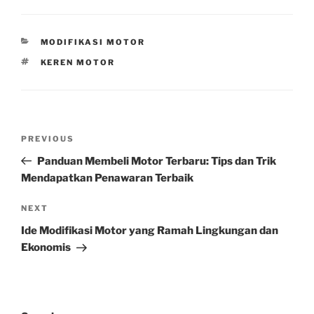
CATEGORIES
MODIFIKASI MOTOR
TAGS
KEREN MOTOR
Post
Previous
PREVIOUS
navigation
Post
Panduan Membeli Motor Terbaru: Tips dan Trik
Mendapatkan Penawaran Terbaik
Next
NEXT
Post
Ide Modifikasi Motor yang Ramah Lingkungan dan
Ekonomis