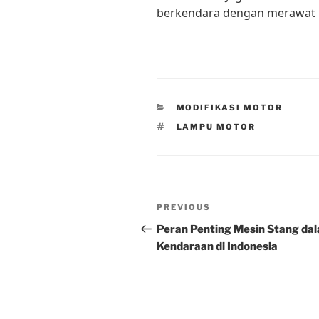
berkendara dengan merawat 
CATEGORIES
MODIFIKASI MOTOR
TAGS
LAMPU MOTOR
Post
Previous
PREVIOUS
navigation
Post
Peran Penting Mesin Stang da
Kendaraan di Indonesia