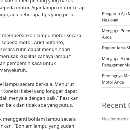
tu komponen penting yang harus
sepeda motor. Agar lampu motor tetap
Pengaruh Aja M
nggi, ada beberapa tips yang perlu
Nasional
Mengapa Peraw
uk membersihkan lampu motor secara
Anda
 sepeda motor, Arief Sutanto,
Ragam Jenis M
ecara rutin dapat menghindari
erusak kualitas cahaya lampu.”
Mengapa Airbr
ran pembersih kaca untuk
Penggemar Mo
menyeluruh.
Pentingnya Me
Motor Anda
abel lampu secara berkala. Menurut
 “Koneksi kabel yang longgar dapat
ak menyala dengan baik.” Pastikan
Recent
 baik dan tidak ada yang putus.
tuk mengganti bohlam lampu secara
No comments t
rankan, “Bohlam lampu yang sudah