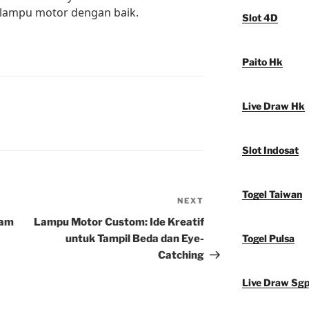
lampu motor dengan baik.
Slot 4D
Paito Hk
Live Draw Hk
Slot Indosat
Togel Taiwan
NEXT
Next
Post
lam
Lampu Motor Custom: Ide Kreatif
untuk Tampil Beda dan Eye-
Togel Pulsa
Catching
Live Draw Sg