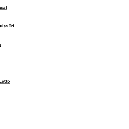
osat
ulsa Tri
a
Lotto