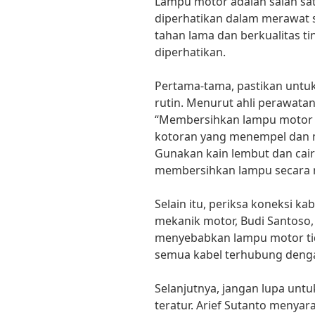
Lampu motor adalah salah sa
diperhatikan dalam merawat 
tahan lama dan berkualitas ti
diperhatikan.
Pertama-tama, pastikan unt
rutin. Menurut ahli perawatan
“Membersihkan lampu motor s
kotoran yang menempel dan m
Gunakan kain lembut dan cai
membersihkan lampu secara 
Selain itu, periksa koneksi k
mekanik motor, Budi Santoso,
menyebabkan lampu motor tid
semua kabel terhubung dengan
Selanjutnya, jangan lupa un
teratur. Arief Sutanto menya