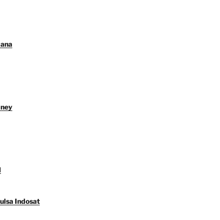
Dana
dney
l
ulsa Indosat