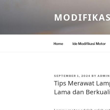
Skip
to
MODIFIKA
content
Home
Ide Modifikasi Motor
POSTED
SEPTEMBER 1, 2024
BY
ADMIN
ON
Tips Merawat Lam
Lama dan Berkuali