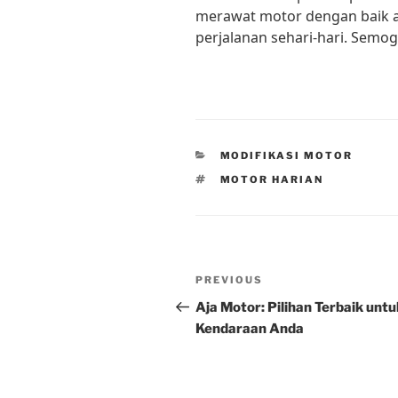
merawat motor dengan baik 
perjalanan sehari-hari. Semo
CATEGORIES
MODIFIKASI MOTOR
TAGS
MOTOR HARIAN
Post
Previous
PREVIOUS
navigation
Post
Aja Motor: Pilihan Terbaik untu
Kendaraan Anda