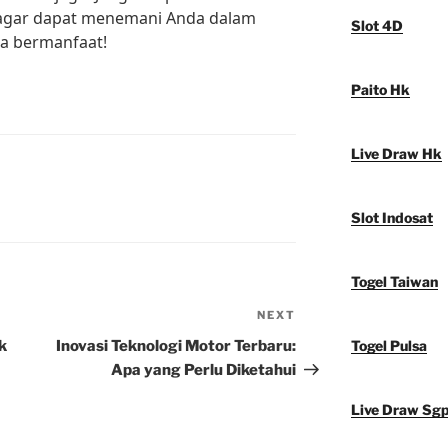
agar dapat menemani Anda dalam
Slot 4D
ga bermanfaat!
Paito Hk
Live Draw Hk
Slot Indosat
Togel Taiwan
NEXT
Next
Post
k
Inovasi Teknologi Motor Terbaru:
Togel Pulsa
Apa yang Perlu Diketahui
Live Draw Sg