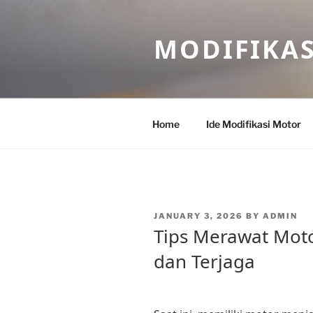
Skip
to
MODIFIKA
content
Home
Ide Modifikasi Motor
POSTED
JANUARY 3, 2026
BY
ADMIN
ON
Tips Merawat Mot
dan Terjaga