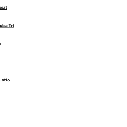
osat
ulsa Tri
a
Lotto