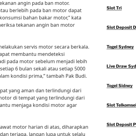
 tekanan angin pada ban motor.
Slot Tri
atau berlebih pada ban motor dapat
onsumsi bahan bakar motor,” kata
meriksa tekanan angin ban motor
Slot Deposit 
 melakukan servis motor secara berkala.
Togel Sydney
 dapat membantu mendeteksi
adi pada motor sebelum menjadi lebih
Live Draw Sy
setiap 6 bulan sekali atau setiap 5000
alam kondisi prima,” tambah Pak Budi.
Togel Sidney
mpat yang aman dan terlindungi dari
tor di tempat yang terlindungi dari
antu menjaga kondisi motor agar
Slot Telkomse
Slot Deposit P
wat motor harian di atas, diharapkan
an terjaga. Jangan lupa untuk selalu