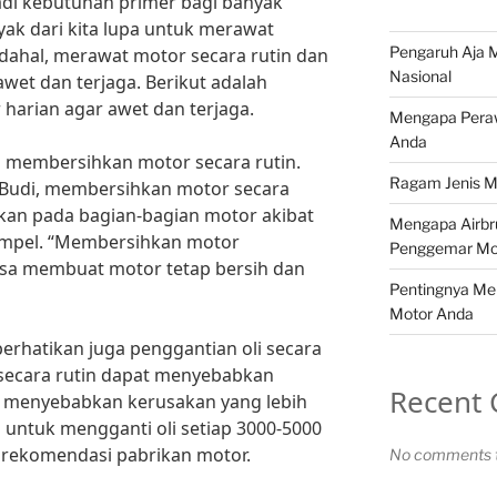
jadi kebutuhan primer bagi banyak
yak dari kita lupa untuk merawat
Pengaruh Aja M
dahal, merawat motor secara rutin dan
Nasional
wet dan terjaga. Berikut adalah
harian agar awet dan terjaga.
Mengapa Peraw
Anda
u membersihkan motor secara rutin.
Ragam Jenis M
 Budi, membersihkan motor secara
kan pada bagian-bagian motor akibat
Mengapa Airbr
mpel. “Membersihkan motor
Penggemar Mo
isa membuat motor tetap bersih dan
Pentingnya Me
Motor Anda
erhatikan juga penggantian oli secara
ti secara rutin dapat menyebabkan
Recent
 menyebabkan kerusakan yang lebih
 untuk mengganti oli setiap 3000-5000
 rekomendasi pabrikan motor.
No comments t