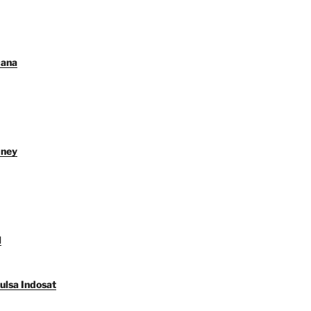
Dana
dney
l
ulsa Indosat