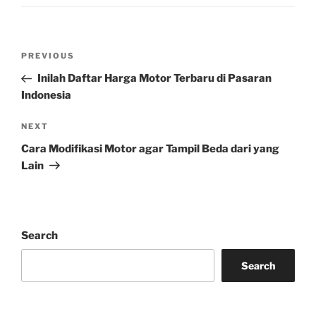
Post
Previous
PREVIOUS
navigation
Post
Inilah Daftar Harga Motor Terbaru di Pasaran
Indonesia
Next
NEXT
Post
Cara Modifikasi Motor agar Tampil Beda dari yang
Lain
Search
Search