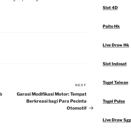
Slot 4D
Paito Hk
Live Draw Hk
Slot Indosat
Togel Taiwan
NEXT
Next
Post
b
Garasi Modifikasi Motor: Tempat
Berkreasi bagi Para Pecinta
Togel Pulsa
Otomotif
Live Draw Sg