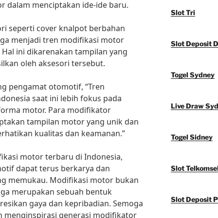
 dalam menciptakan ide-ide baru.
Slot Tri
ri seperti cover knalpot berbahan
juga menjadi tren modifikasi motor
Slot Deposit 
 Hal ini dikarenakan tampilan yang
lkan oleh aksesori tersebut.
Togel Sydney
ng pengamat otomotif, “Tren
donesia saat ini lebih fokus pada
Live Draw Sy
forma motor. Para modifikator
takan tampilan motor yang unik dan
hatikan kualitas dan keamanan.”
Togel Sidney
ikasi motor terbaru di Indonesia,
otif dapat terus berkarya dan
Slot Telkomse
ng memukau. Modifikasi motor bukan
juga merupakan sebuah bentuk
Slot Deposit P
presikan gaya dan kepribadian. Semoga
n menginspirasi generasi modifikator