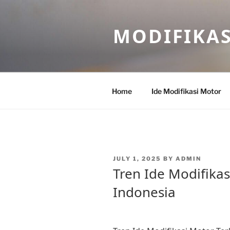
Skip
to
MODIFIKA
content
Home
Ide Modifikasi Motor
POSTED
JULY 1, 2025
BY
ADMIN
ON
Tren Ide Modifikas
Indonesia