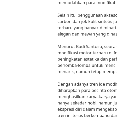
memudahkan para modifikator
Selain itu, penggunaan akseso
carbon dan jok kulit sintetis 
terbaru yang banyak diminati.
elegan dan mewah yang dihasi
Menurut Budi Santoso, seora
modifikasi motor terbaru di In
peningkatan estetika dan per
berlomba-lomba untuk mencip
menarik, namun tetap memper
Dengan adanya tren ide modif
diharapkan para pecinta otom
menghasilkan karya-karya ya
hanya sekedar hobi, namun 
ekspresi diri dalam mengeks
tren ini terus berkembang da