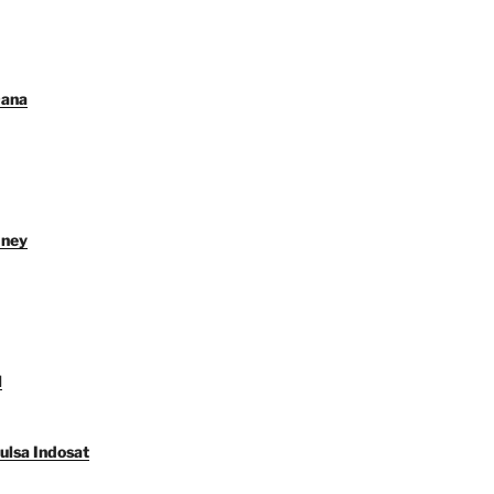
Dana
dney
l
ulsa Indosat