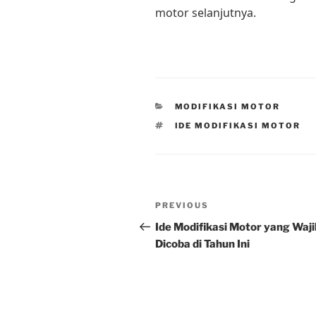
motor selanjutnya.
CATEGORIES
MODIFIKASI MOTOR
TAGS
IDE MODIFIKASI MOTOR
Post
Previous
PREVIOUS
navigation
Post
Ide Modifikasi Motor yang Waji
Dicoba di Tahun Ini