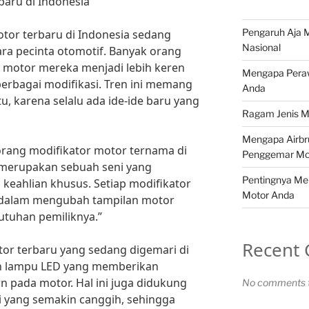
baru di Indonesia
Pengaruh Aja M
motor terbaru di Indonesia sedang
Nasional
ara pecinta otomotif. Banyak orang
 motor mereka menjadi lebih keren
Mengapa Peraw
erbagai modifikasi. Tren ini memang
Anda
u, karena selalu ada ide-ide baru yang
Ragam Jenis M
Mengapa Airbr
rang modifikator motor ternama di
Penggemar Mo
r merupakan sebuah seni yang
Pentingnya Me
keahlian khusus. Setiap modifikator
Motor Anda
ri dalam mengubah tampilan motor
utuhan pemiliknya.”
Recent
tor terbaru yang sedang digemari di
n lampu LED yang memberikan
n pada motor. Hal ini juga didukung
No comments t
 yang semakin canggih, sehingga