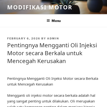
Skip
MODIFIKASI MOTOR
to
content
Menu
POSTED
FEBRUARY 6, 2026
BY
ADMIN
ON
Pentingnya Mengganti Oli Injeksi
Motor secara Berkala untuk
Mencegah Kerusakan
Pentingnya Mengganti Oli Injeksi Motor secara Berkala
untuk Mencegah Kerusakan
Mengganti oli injeksi motor secara berkala adalah hal
yang sangat penting untuk dilakukan. Oli merupakan
salah satu komponen penting dalam menjaga kinerja